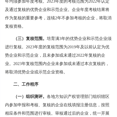
年均须参加年度考核。2023年度的考核范围为2022年认定
及通过复核的优势企业和示范企业。企业年度考核结果将
作为复核的重要参考，连续2年不参加考核的企业，将取消
复核资格。
（三）复核范围。
培育满3年的优势企业和示范企业须
进行复核。2023年度的复核范围为2019年及以前认定为优
势企业和示范企业，且未参加或未通过2022年复核的企
业。2023年复核范围内企业未参加或未通过本次复核的，
将取消优势企业或示范企业资格。
二、工作程序
（一）组织测评。
各地方知识产权管理部门组织辖区
内参加申报和考核、复核的企业在线填报注册信息，按照
相应条件和范围进行审核。审核通过后的企业，统一开展