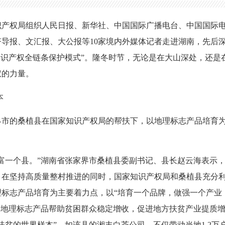
家知识产权局组织人民日报、新华社、中国国际广播电台、中国国际
导报、文汇报、大公报等10家境内外媒体记者走进湖南，先后
知识产权全链条保护模式”。隆冬时节，无论是在大山深处，还是
权的力量。
本
界市的桑植县在国家知识产权局的帮扶下，以地理标志产品培育为
富一个县。”湖南省张家界市桑植县委副书记、县长赵云海表示，从
。在坚持高质量整村推进的同时，国家知识产权局和桑植县充分
标志产品培育为主要着力点，以“培育一个品牌，做强一个产业
的地理标志产品帮助贫困群众稳定增收，促进地方扶贫产业提质
扶贫的世界样本”。如该县的湘丰白茶公司，不仅带动当地1.2万户