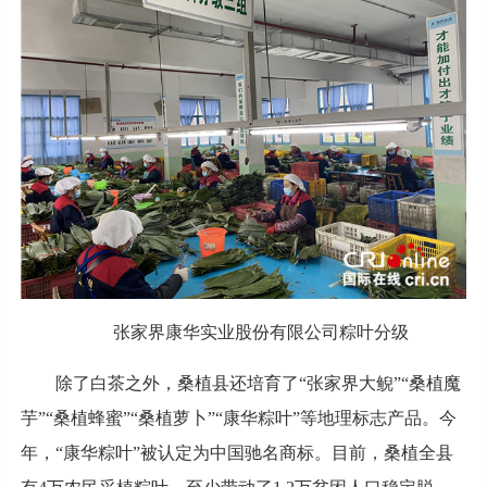
张家界康华实业股份有限公司粽叶分级
除了白茶之外，桑植县还培育了“张家界大鲵”“桑植魔
芋”“桑植蜂蜜”“桑植萝卜”“康华粽叶”等地理标志产品。今
年，“康华粽叶”被认定为中国驰名商标。目前，桑植全县