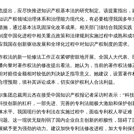
提出，应尽快推进知识产权基本法的研究制定。该提案指出，
知识产权领域治理体系和治理能力现代化，有必要梳理我国多年
措施，通过基本法巩固深化改革成果。相关部门须结合我国实践
制度中国化进程中相关重点政策和法律规则实施过程中成熟和成
应我国在创新驱动发展和全球化过程中对知识产权制度的需求。
权法的新一轮修法工作正在紧锣密鼓地开展。全国人大代表、
潘向黎对著作权法的修改提出看法。她认为，当前的著作权法修
但对赔偿金额相对较低的判决缺乏指导意义。她建议，设置著作
合理预期，填补其诉讼成本，切实保护权利人合法利益。
团总裁周云杰在接受中国知识产权报记者采访时表示：“科技
科技创新的杠杆，一部先进、完善的专利法能极大激励和保护创
体水平。我国现行的专利法在实施过程中，面临专利权人举证难
问题。这一现状无疑削弱了国内企业自主创新的积极性，阻碍了
展赋予更为强劲的动力。建议加快专利法修改进程，加大专利保