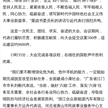
周围，增强‘四个意识’、坚定‘四个自信’、做到‘两个维护’，
坚持人民至上，紧紧依靠人民，不断造福人民，牢牢植根人
民，同心协力、砥砺奋进，谱写新时代中国特色社会主义伟
大事业新篇章。”栗战书委员长的讲话引起代表们强烈共鸣。
这是一次民主、团结、求实、奋进的大会。会议期间，
代表们履职尽责、积极建言献策，向大会提交议案506件，提
出建议约9000件。
15时35分，大会完成各项议程，在雄壮的国歌声中胜利
闭幕。
“我们要不断增强化危为机、危中寻机的能力，一定能如
期完成脱贫攻坚目标任务，全面建成小康社会。”广东省江门
市市长刘毅代表说。“当前，做好‘六稳’工作、落实‘六保’任
务至关重要。全社会各行各业同心协力、砥砺奋进，夺取疫
情防控与经济社会发展双胜利。”浙江合众新能源汽车有限公
司董事长方运舟代表说。河北省唐山市民政事业服务中心主