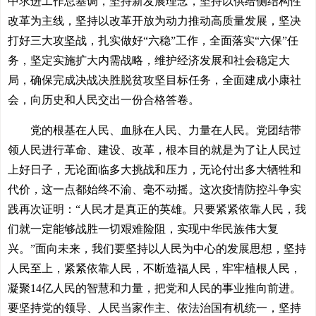
中求进工作总基调，坚持新发展理念，坚持以供给侧结构性
改革为主线，坚持以改革开放为动力推动高质量发展，坚决
打好三大攻坚战，扎实做好“六稳”工作，全面落实“六保”任
务，坚定实施扩大内需战略，维护经济发展和社会稳定大
局，确保完成决战决胜脱贫攻坚目标任务，全面建成小康社
会，向历史和人民交出一份合格答卷。
党的根基在人民、血脉在人民、力量在人民。党团结带
领人民进行革命、建设、改革，根本目的就是为了让人民过
上好日子，无论面临多大挑战和压力，无论付出多大牺牲和
代价，这一点都始终不渝、毫不动摇。这次疫情防控斗争实
践再次证明：“人民才是真正的英雄。只要紧紧依靠人民，我
们就一定能够战胜一切艰难险阻，实现中华民族伟大复
兴。”面向未来，我们要坚持以人民为中心的发展思想，坚持
人民至上，紧紧依靠人民，不断造福人民，牢牢植根人民，
凝聚14亿人民的智慧和力量，把党和人民的事业推向前进。
要坚持党的领导、人民当家作主、依法治国有机统一，坚持