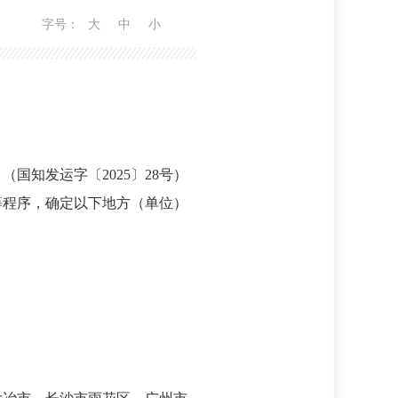
字号：
大
中
小
国知发运字〔2025〕28号）
等程序，确定以下地方（单位）