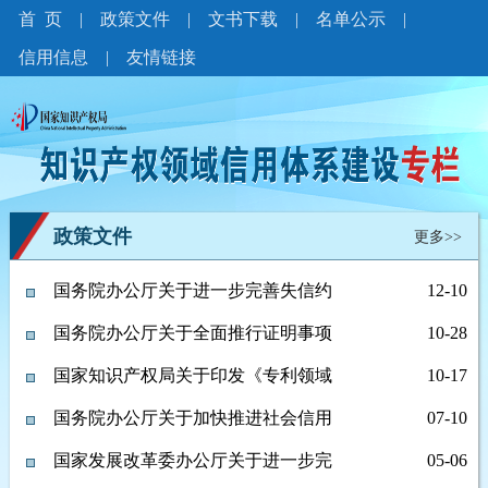
首 页
|
政策文件
|
文书下载
|
名单公示
|
信用信息
|
友情链接
政策文件
更多>>
国务院办公厅关于进一步完善失信约
12-10
束制度构建诚信建设长效机制的指导
国务院办公厅关于全面推行证明事项
10-28
意见
和涉企经营许可事项告知承诺制的指
国家知识产权局关于印发《专利领域
10-17
导意见
严重失信联合惩戒对象名单管理办法
国务院办公厅关于加快推进社会信用
07-10
（试行）》的通知
体系建设构建以信用为基础的新型监
国家发展改革委办公厅关于进一步完
05-06