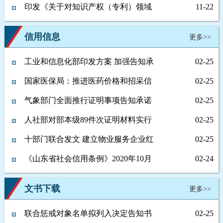
管机制的指导意见
善“信用中国”网站及地方信用门户网
印发《关于对知识产权（专利）领域
11-22
站行政处罚信息信用修复机制的通知
严重失信主体开展联合惩戒的合作备
信用信息
更多>>
忘录》的通知
工业和信息化部印发方案 加强告知承
02-25
诺信用管理...
国家医保局：推进医药价格和招采信
02-25
用评价制度落...
气象部门全面推行证明事项告知承诺
02-25
制
人社部对部本级89件次证明材料实行
02-25
告知承诺制
十部门联合发文 建立物业服务企业红
02-25
黑名单制度
《山东省社会信用条例》2020年10月
02-24
1日起...
文书下载
更多>>
联合惩戒对象名单拟列入决定告知书
02-25