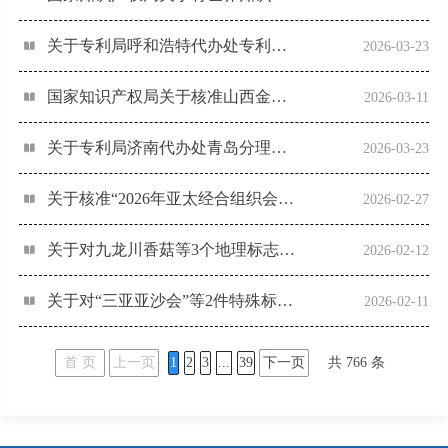
关于专利局呼和浩特代办处专利费用收缴账户变更的公告（第672号）
2026-03-23
国家知识产权局关于核准山西金漫园果业有限责任公司等217家企业使用地理标志专用标志的公告（第671号）
2026-03-11
关于专利局济南代办处青岛分理处专利费用收缴账户变更的公告（第670号）
2026-03-23
关于核准“2026年亚太经合组织会议会标”特殊标志登记的公告（第669号）
2026-02-27
关于对九龙川香菇等3个地理标志产品保护要求予以变更的公告（第668号）
2026-02-12
关于对“三亚亚沙会”等2件特殊标志予以延期的公告（第667号）
2026-02-11
首 页
上一页
1
2
3
...
39
下一页
共
766
条