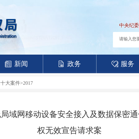
中央纪委
新闻
政务
服务
效十大案件
>
2017
线局域网移动设备安全接入及数据保密通
权无效宣告请求案