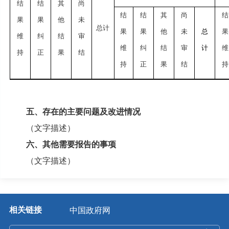
结
结
其
尚
结
结
其
尚
结
果
果
他
未
总计
果
果
他
未
总
果
维
纠
结
审
维
纠
结
审
计
维
持
正
果
结
持
正
果
结
持
五、存在的主要问题及改进情况
（文字描述）
六、其他需要报告的事项
（文字描述）
相关链接
中国政府网