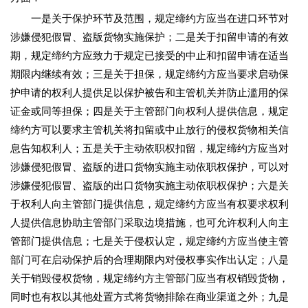
一是关于保护环节及范围，规定缔约方应当在进口环节对
涉嫌侵犯假冒、盗版货物实施保护；二是关于扣留申请的有效
期，规定缔约方应致力于规定已接受的中止和扣留申请在适当
期限内继续有效；三是关于担保，规定缔约方应当要求启动保
护申请的权利人提供足以保护被告和主管机关并防止滥用的保
证金或同等担保；四是关于主管部门向权利人提供信息，规定
缔约方可以要求主管机关将扣留或中止放行的侵权货物相关信
息告知权利人；五是关于主动依职权扣留，规定缔约方应当对
涉嫌侵犯假冒、盗版的进口货物实施主动依职权保护，可以对
涉嫌侵犯假冒、盗版的出口货物实施主动依职权保护；六是关
于权利人向主管部门提供信息，规定缔约方应当有权要求权利
人提供信息协助主管部门采取边境措施，也可允许权利人向主
管部门提供信息；七是关于侵权认定，规定缔约方应当使主管
部门可在启动保护后的合理期限内对侵权事实作出认定；八是
关于销毁侵权货物，规定缔约方主管部门应当有权销毁货物，
同时也有权以其他处置方式将货物排除在商业渠道之外；九是