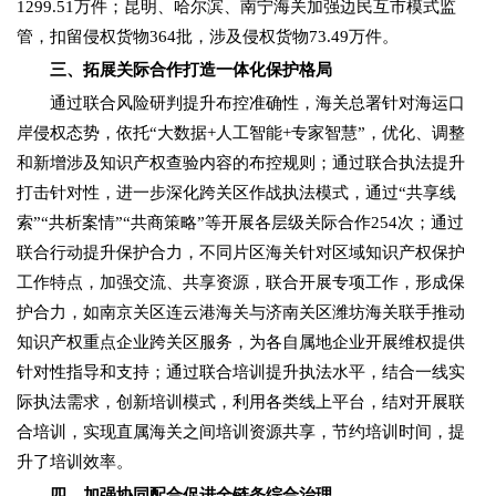
1299.51万件；昆明、哈尔滨、南宁海关加强边民互市模式监
管，扣留侵权货物364批，涉及侵权货物73.49万件。
三、拓展关际合作打造一体化保护格局
通过联合风险研判提升布控准确性，海关总署针对海运口
岸侵权态势，依托“大数据+人工智能+专家智慧”，优化、调整
和新增涉及知识产权查验内容的布控规则；通过联合执法提升
打击针对性，进一步深化跨关区作战执法模式，通过“共享线
索”“共析案情”“共商策略”等开展各层级关际合作254次；通过
联合行动提升保护合力，不同片区海关针对区域知识产权保护
工作特点，加强交流、共享资源，联合开展专项工作，形成保
护合力，如南京关区连云港海关与济南关区潍坊海关联手推动
知识产权重点企业跨关区服务，为各自属地企业开展维权提供
针对性指导和支持；通过联合培训提升执法水平，结合一线实
际执法需求，创新培训模式，利用各类线上平台，结对开展联
合培训，实现直属海关之间培训资源共享，节约培训时间，提
升了培训效率。
四、加强协同配合促进全链条综合治理