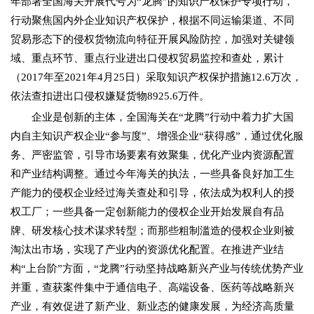
年部署全国海关开展代号为“龙腾”的知识产权保护专项行动，
行动聚焦国内外企业知识产权保护，根据不同运输渠道、不同
贸易形态下的侵权货物流向特征开展风险防控，加强对关键领
域、重点环节、重点行业进出口侵权贸易监控和查处，累计
（2017年至2021年4月25日）采取知识产权保护措施12.6万次，
依法查扣进出口侵权嫌疑货物8925.6万件。
企业是创新的主体，全国海关在“龙腾”行动中着力扩大国
内自主知识产权企业“参与度”、增强企业“获得感”，通过优化服
务、严密监管，引导市场要素有效聚集，优化产业内资源配置
和产业结构调整。通过今年海关的执法，一些具备良好加工生
产能力的侵权企业经过海关查处和引导，依法成为权利人的授
权工厂；一些具备一定创新能力的侵权企业开始发展自有品
牌、研发核心技术谋求转型；而那些粗制滥造的侵权企业则被
淘汰出市场，实现了产业内的资源优化配置。在推进产业结
构“上台阶”方面，“龙腾”行动坚持战略新兴产业与传统优势产业
并重，查获案件集中于通信电子、高端设备、医药等战略新兴
产业，有效促进了新产业、新业态的健康发展，为经济高质量