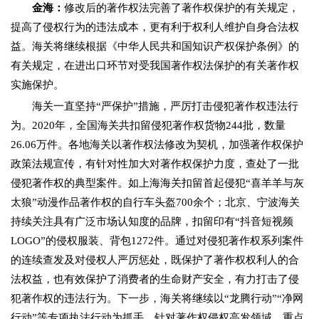
金海：
修改后的著作权法完善了著作权保护的有关规定，
提高了侵权行为的违法成本，更有利于权利人维护自身合法权
益。海关将继续根据《中华人民共和国知识产权保护条例》的
有关规定，在进出口环节对受我国著作权法保护的有关著作权
实施保护。
海关一直坚持“严保护”措施，严厉打击侵犯著作权违法行
为。2020年，全国海关共扣留侵犯著作权货物244批，数量
26.06万件。各地海关以著作权法修改为契机，加强著作权保护
政策法规宣传，有针对性加大对著作权保护力度，查处了一批
侵犯著作权的典型案件。如上海海关扣留首起侵犯“喜羊羊与灰
太狼”动漫作品著作权的自行车头盔700余个；北京、宁波海关
持续关注具有广泛市场认知度的品牌，扣留印有“抖音短视频
LOGO”的侵权服装、背包1272件。通过对侵犯著作权系列案件
的连续查发及对侵权人严厉惩处，既保护了著作权权利人的合
法权益，也有效保护了消费者的生命财产安全，有力打击了侵
犯著作权的违法行为。下一步，海关将继续以“龙腾行动”“净网
行动”等专项执法行动为抓手，针对著作权侵权高发领域、重点