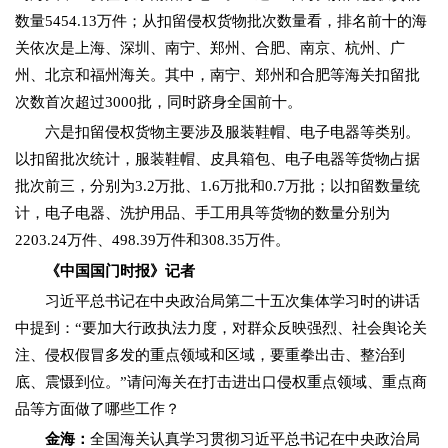
数量5454.13万件；从扣留侵权货物批次数量看，排名前十的海
关依次是上海、深圳、南宁、郑州、合肥、南京、杭州、广
州、北京和福州海关。其中，南宁、郑州和合肥等海关扣留批
次数首次超过3000批，同时跻身全国前十。
六是扣留侵权货物主要涉及服装鞋帽、电子电器等类别。
以扣留批次统计，服装鞋帽、皮具箱包、电子电器等货物占据
批次前三，分别为3.2万批、1.6万批和0.7万批；以扣留数量统
计，电子电器、洗护用品、手工用具等货物的数量分别为
2203.24万件、498.39万件和308.35万件。
《中国国门时报》记者
习近平总书记在中央政治局第二十五次集体学习时的讲话
中提到：“要加大行政执法力度，对群众反映强烈、社会舆论关
注、侵权假冒多发的重点领域和区域，要重拳出击、整治到
底、震慑到位。”请问海关在打击进出口侵权重点领域、重点商
品等方面做了哪些工作？
金海：
全国海关认真学习贯彻习近平总书记在中央政治局