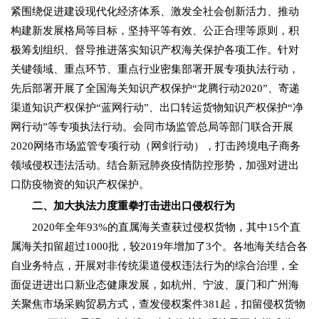
紧围绕促进建设现代化经济体系、激发全社会创新活力、推动
构建新发展格局等目标，坚持平等有效、公正合理等原则，积
极筹划组织、督导推进落实知识产权海关保护各项工作。针对
关键领域、重点环节、重点行业密集部署开展专项执法行动，
先后部署开展了全国海关知识产权保护“龙腾行动2020”、寄递
渠道知识产权保护“蓝网行动”、出口转运货物知识产权保护“净
网行动”等专项执法行动。会同市场监管总局等部门联合开展
2020网络市场监管专项行动（网剑行动），打击跨境电子商务
领域侵权违法活动。结合新冠肺炎疫情防控形势，加强对进出
口防疫物资的知识产权保护。
二、加大执法力度重拳打击进出口侵权行为
2020年全年93%的直属海关查获过侵权货物，其中15个直
属海关扣留超过1000批，较2019年增加了3个。各地海关结合各
自业务特点，开展对非传统渠道侵权违法行为的综合治理，全
面促进进出口新业态健康发展，如杭州、宁波、厦门和广州海
关聚焦市场采购贸易方式，查发侵权案件381起，扣留侵权货物