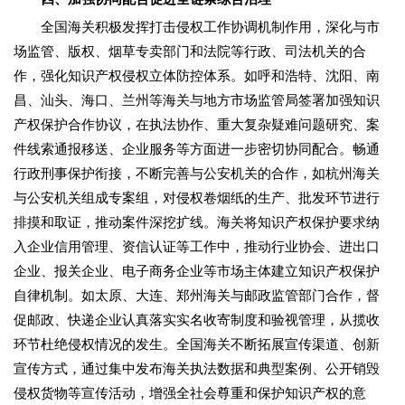
全国海关积极发挥打击侵权工作协调机制作用，深化与市
场监管、版权、烟草专卖部门和法院等行政、司法机关的合
作，强化知识产权侵权立体防控体系。如呼和浩特、沈阳、南
昌、汕头、海口、兰州等海关与地方市场监管局签署加强知识
产权保护合作协议，在执法协作、重大复杂疑难问题研究、案
件线索通报移送、企业服务等方面进一步密切协同配合。畅通
行政刑事保护衔接，不断完善与公安机关的合作，如杭州海关
与公安机关组成专案组，对侵权卷烟纸的生产、批发环节进行
排摸和取证，推动案件深挖扩线。海关将知识产权保护要求纳
入企业信用管理、资信认证等工作中，推动行业协会、进出口
企业、报关企业、电子商务企业等市场主体建立知识产权保护
自律机制。如太原、大连、郑州海关与邮政监管部门合作，督
促邮政、快递企业认真落实实名收寄制度和验视管理，从揽收
环节杜绝侵权情况的发生。全国海关不断拓展宣传渠道、创新
宣传方式，通过集中发布海关执法数据和典型案例、公开销毁
侵权货物等宣传活动，增强全社会尊重和保护知识产权的意