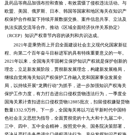
及药品等商品加强布控和查验，有效震慑了侵权违法活动。与
欧盟、美国、俄罗斯、日本、韩国等国家和地区海关在知识产
权保护合作框架下持续开展数据交换、案件信息共享、立法及
执法实践交流等合作。推动《区域全面经济伙伴关系协定》
（RCEP）知识产权章节内容的谈判和共识达成。
2021年是乘势而上开启全面建设社会主义现代化国家新征
程、向第二个百年奋斗目标进军的具有特殊重要意义的一年。
2021年以来，全国海关牢固树立保护知识产权就是保护创新的
理念，立足新发展阶段，贯彻新发展理念，构建新发展格局，
继续自觉将海关知识产权保护工作融入党和国家事业发展全
局，以持续开展“龙腾行动”为抓手，进一步加强知识产权海关
保护工作力度，有力打击进出口侵权货物违法行为，一季度全
国海关累计查扣进出口侵权货物12885批次，扣留侵权嫌疑货物
数量1332.9万件。下一步，全国海关将以习近平新时代中国特
色社会主义思想为指导，全面贯彻党的十九大和十九届二中、
三中、四中、五中全会精神，按照党中央、国务院决策部署，
坚决从严打击各类进出口侵权违法行为，充分发挥知识产权海