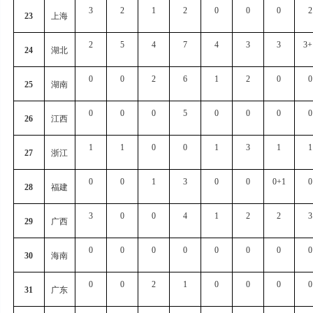
3
2
1
2
0
0
0
2
23
上海
2
5
4
7
4
3
3
3+
24
湖北
0
0
2
6
1
2
0
0
25
湖南
0
0
0
5
0
0
0
0
26
江西
1
1
0
0
1
3
1
1
27
浙江
0
0
1
3
0
0
0+1
0
28
福建
3
0
0
4
1
2
2
3
29
广西
0
0
0
0
0
0
0
0
30
海南
0
0
2
1
0
0
0
0
31
广东