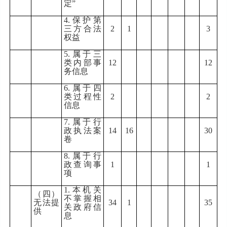
定
”
4.
保护第
三方合法
2
1
3
权益
5.
属于三
类内部事
12
12
务信息
6.
属于四
类过程性
2
2
信息
7.
属于行
政执法案
14
16
30
卷
8.
属于行
政查询事
1
1
项
1.
本机关
（四）
不掌握相
无法提
34
1
35
关政府信
供
息