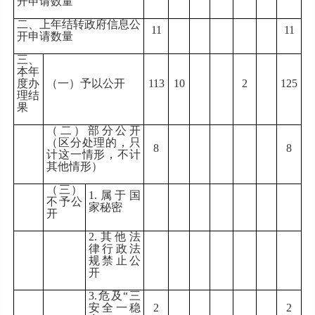
开申请数量
二、上年结转政府信息公
11
11
开申请数量
三、
本年
度办
（一）予以公开
113
10
2
125
理结
果
（二）部分公开
（区分处理的，只
8
8
计这一情形，不计
其他情形）
（三）
1.
属于国
不予公
家秘密
开
2.
其他法
律行政法
规禁止公
开
3.
危及
“
三
安全一稳
2
2