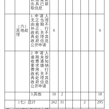
出具已获
取信息
1.
申请人
无正当理
由逾期不
（六）
补正、行
其他处
6
6
政机关不
理
再处理其
政府信息
公开申请
2.
申请人
逾期未按
收费通知
要求缴纳
费用、行
政机关不
再处理其
政府信息
公开申请
3.
其他
16
2
18
（七）总计
262
31
2
295