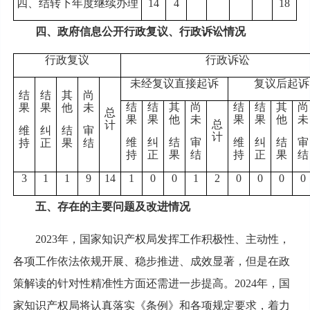
四、结转下年度继续办理
14
4
18
四、政府信息公开行政复议、行政诉讼情况
行政复议
行政诉讼
未经复议直接起诉
复议后起诉
结
结
其
尚
结
结
其
尚
结
结
其
尚
果
果
他
未
总
果
果
他
未
果
果
他
未
总
计
维
纠
结
审
计
维
纠
结
审
维
纠
结
审
持
正
果
结
持
正
果
结
持
正
果
结
3
1
1
9
14
1
0
0
1
2
0
0
0
0
五、存在的主要问题及改进情况
2023年，国家知识产权局发挥工作积极性、主动性，
各项工作依法依规开展、稳步推进、成效显著，但是在政
策解读的针对性精准性方面还需进一步提高。2024年，国
家知识产权局将认真落实《条例》和各项规定要求，着力