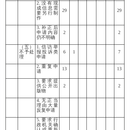
2.
没有现
成信息需
29
29
要另行制
作
3.
补正后
申请内容
2
2
仍不明确
（五）
1.
信访举
不予处
报投诉类
6
1
7
理
申请
2.
重复申
13
13
请
3.
要求提
供公开出
2
2
版物
4.
无正当
理由大量
反复申请
5.
要求行
政机关确
认或重新