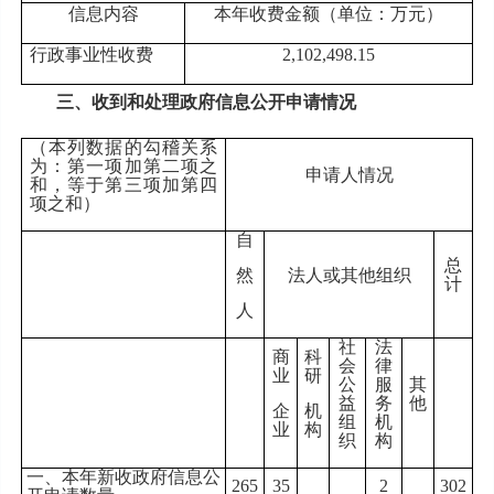
信息内容
本年收费金额（单位：万元）
行政事业性收费
2,102,498.15
三、收到和处理政府信息公开申请情况
（本列数据的勾稽关系
为：第一项加第二项之
申请人情况
和，等于第三项加第四
项之和）
自
总
然
法人或其他组织
计
人
社
法
商
科
会
律
业
研
公
服
其
益
务
他
企
机
组
机
业
构
织
构
一、本年新收政府信息公
265
35
2
302