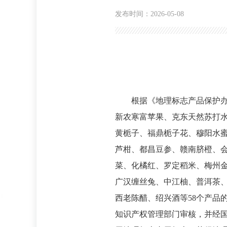
发布时间：2026-05-08
根据《地理标志产品保护
新农寒富苹果、克东天然苏打
黄栀子、福鼎栀子花、穆阳水
芦柑、都昌豆参、赣南脐橙、
菜、化橘红、罗定稻米、梅州
广汉缠丝兔、中江柚、普洱茶
西老陈醋、绍兴酒等58个产品
知识产权管理部门审核，并经