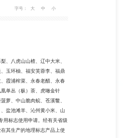
字号：
大
中
小
酥梨、八虎山山楂、辽中大米、
瓷、玉环柚、福安芙蓉李、福鼎
枝、霞浦榨菜、永春老醋、永春
凤凰单丛（枞）茶、虎噉金针
楼菠萝、中山脆肉鲩、苍溪鳖、
）、盐池滩羊、沁州黄小米、山
志专用标志使用申请。经有关省级
业在其生产的地理标志产品上使