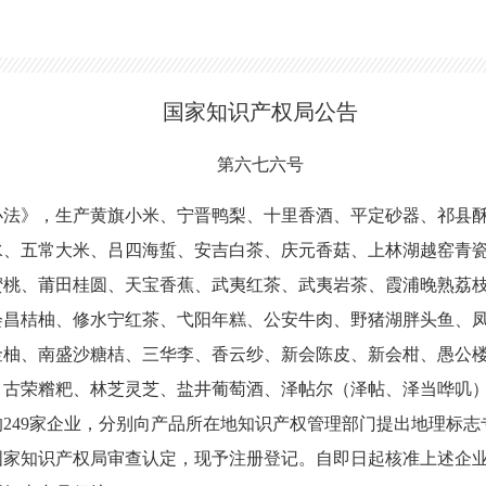
国家知识产权局公告
第六七
六
号
办法》，生产黄旗小米、宁晋鸭梨、十里香酒、平定砂器、祁县
水、五常大米、吕四海蜇、安吉白茶、庆元香菇、上林湖越窑青
蜜桃、莆田桂圆、天宝香蕉、武夷红茶、武夷岩茶、霞浦晚熟荔
会昌桔柚、修水宁红茶、弋阳年糕、公安牛肉、野猪湖胖头鱼、
金柚、南盛沙糖桔、三华李、香云纱、新会陈皮、新会柑、愚公
、古荣糌粑、林芝灵芝、盐井葡萄酒、泽帖尔（泽帖、泽当哗叽
的249家企业，分别向产品所在地知识产权管理部门提出地理标
国家知识产权局审查认定，现予注册登记。自即日起核准上述企