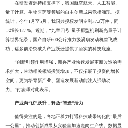
在研发资源持续支撑下，我国航空航天、人工智能、
量子计算、生物医药等领域的自主创新成果竞相涌现。据
统计，今年1月至5月，我国共授权发明专利37.2万件，同
比增长12.1%。近期，“九章四号”量子原型机刷新光量子计
算世界纪录，国产自研600公斤推力级涡扇发动机首飞成
功，诸多前沿突破为产业跃迁提供了坚实的科技底座。
“创新引领作用增强，新兴产业快速发展更新改造的需
求扩大，带动相关领域投资增加，不仅拓展了投资的增长
空间，更为培育新产业、塑造发展新动能注入强劲动
力。”付凌晖对此表示。
产业向“优”跃升，释放“智造”活力
值得关注的是，各地正着力打通科技成果转化的“最后
一公里”，推动创新成果从实验室加速走向生产线。数据显