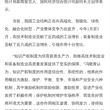
统计局新闻发言人、国民经济综合统计司副司长王冠华表
示。
当前，我国工业结构正在向高端化、智能化、绿色
化、融合化转型，产业整体竞争力在提升，今年1月至5
月，高技术制造业贡献了近四成的工业增长，装备制造业
贡献了近六成的工业增长，引领作用十分突出。
“知识产权制度为培育新质生产力、助推高技术制造业
和装备制造业高质量发展提供了坚实的保障。”冯晓青认
为，知识产权制度的作用是综合性、系统性的，他将此作
用概括为激励、保护、平衡、竞争、市场和产业安全六种
机制，其中激励机制对鼓励创新、激励投资、促进产业化
发挥了积极作用；保护机制对维护市场秩序、营造良好营
商环境尤为重要，这些作用相互渗透、协同发力，使得知