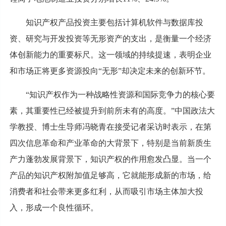
知识产权产品投资主要包括计算机软件与数据库投
资、研究与开发投资等无形资产的支出，是衡量一个经济
体创新能力的重要标尺。这一领域的持续提速，表明企业
和市场正将更多资源投向“无形”却决定未来的创新环节。
“知识产权作为一种战略性资源和国际竞争力的核心要
素，其重要性已经被提升到前所未有的高度。”中国政法大
学教授、博士生导师冯晓青在接受记者采访时表示，在第
四次信息革命和产业革命的大背景下，特别是当前新质生
产力蓬勃发展背景下，知识产权的作用愈发凸显。当一个
产品的知识产权附加值足够高，它就能形成新的市场，给
消费者和社会带来更多红利，从而吸引市场主体加大投
入，形成一个良性循环。