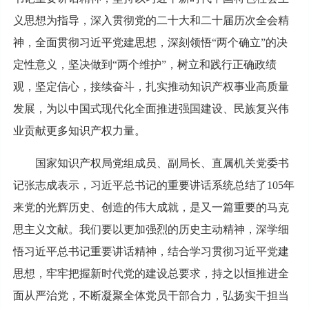
义思想为指导，深入贯彻党的二十大和二十届历次全会精
神，全面贯彻习近平党建思想，深刻领悟“两个确立”的决
定性意义，坚决做到“两个维护”，树立和践行正确政绩
观，坚定信心，接续奋斗，扎实推动知识产权事业高质量
发展，为以中国式现代化全面推进强国建设、民族复兴伟
业贡献更多知识产权力量。
国家知识产权局党组成员、副局长、直属机关党委书
记张志成表示，习近平总书记的重要讲话系统总结了105年
来党的光辉历史、创造的伟大成就，是又一篇重要的马克
思主义文献。我们要以更加强烈的历史主动精神，深学细
悟习近平总书记重要讲话精神，结合学习贯彻习近平党建
思想，牢牢把握新时代党的建设总要求，持之以恒推进全
面从严治党，不断凝聚全体党员干部合力，弘扬实干担当