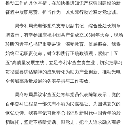
推动工作的具体举措，在加快推进知识产权强国建设的新
征程中履职尽责、担当作为，以实际行动诠释对党忠诚。
局专利局光电部党总支专职副书记、综合处处长刘章
鹏表示，有幸参加庆祝中国共产党成立105周年大会，现场
聆听习近平总书记重要讲话，深受教育、倍感振奋。我将
始终牢记职责使命，树立和践行正确政绩观，紧扣“十五
五”高质量发展主线，立足专利审查主责主业，切实把学习
贯彻重要讲话精神的成果转化为助力产业创新、推动光电
全领域高质量发展的务实举措与工作实效。
局商标局异议审查五处青年党员代表陈颖表示，党的
百年奋斗征程是一部矢志不渝为民谋福祉、为国谋复兴的
恢弘史诗。我将牢记习近平总书记对新时代中国青年的殷
切嘱托，坚定不移听党话、跟党走，把个人追求融入商标