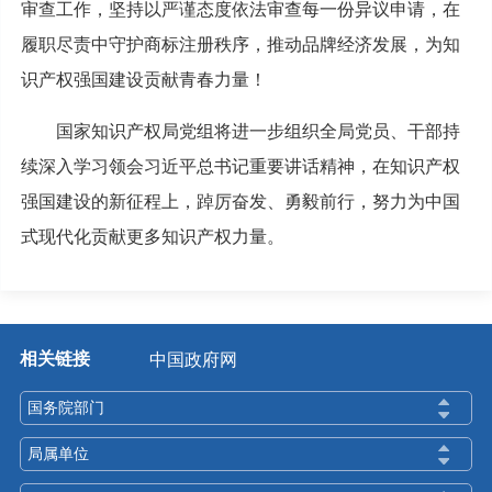
审查工作，坚持以严谨态度依法审查每一份异议申请，在
履职尽责中守护商标注册秩序，推动品牌经济发展，为知
识产权强国建设贡献青春力量！
国家知识产权局党组将进一步组织全局党员、干部持
续深入学习领会习近平总书记重要讲话精神，在知识产权
强国建设的新征程上，踔厉奋发、勇毅前行，努力为中国
式现代化贡献更多知识产权力量。
相关链接
中国政府网
国务院部门
局属单位