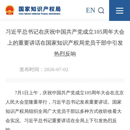
EN
习近平总书记在庆祝中国共产党成立105周年大会
上的重要讲话在国家知识产权局党员干部中引发
热烈反响
发布时间：2026-07-02
7月1日上午，庆祝中国共产党成立105周年大会在北京
人民大会堂隆重举行，习近平总书记发表重要讲话。国家
知识产权局组织全局广大党员干部以多种方式收听收看大
会实况。习近平总书记重要讲话在全局上下引发热烈反
响。