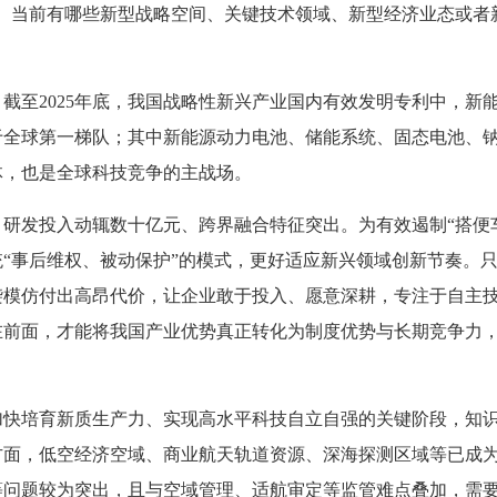
”。当前有哪些新型战略空间、关键技术领域、新型经济业态或者
截至2025年底，我国战略性新兴产业国内有效发明专利中，新
于全球第一梯队；其中新能源动力电池、储能系统、固态电池、
体，也是全球科技竞争的主战场。
研发投入动辄数十亿元、跨界融合特征突出。为有效遏制“搭便车
“事后维权、被动保护”的模式，更好适应新兴领域创新节奏。
袭模仿付出高昂代价，让企业敢于投入、愿意深耕，专注于自主
在前面，才能将我国产业优势真正转化为制度优势与长期竞争力
加快培育新质生产力、实现高水平科技自立自强的关键阶段，知
方面，低空经济空域、商业航天轨道资源、深海探测区域等已成
等问题较为突出，且与空域管理、适航审定等监管难点叠加，需