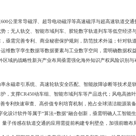
600公里常导磁浮、超导电动磁浮等高速磁浮与超高速轨道交
优势；无人轨交、智能市域列车、胶轮数字轨道列车等低空经济
，亟需完善专利、商业秘密保护规则，防范技术外溢；针对轨道
备运维数字孪生数据等数据要素与工业数字空间，需明确数据权益
海外区域的战略性新兴产业布局亟需强化海外知识产权风险识别与
功率永磁牵引系统、高速轮轨安全匹配、智能故障诊断等技术是
护，支撑CR450动车组、智能市域列车等产品迭代；风电高效
完善专利快速审查、高价值专利培育机制，抢占全球清洁能源装备
字化设计软件等属于“算法+数据”融合创新，亟需明确人工智能
、量子传感在轨道交通的应用需提前构建专利壁垒，加强前瞻布