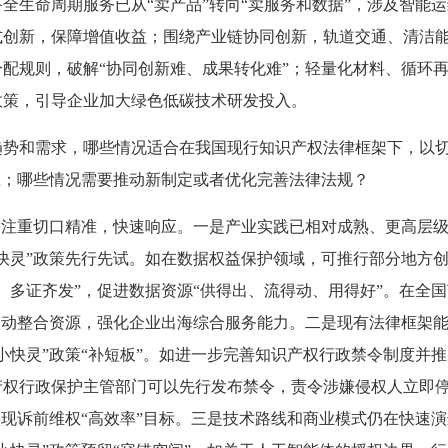
全生命周期服务已从“卖产品”转向“卖服务和数据”，涉及智能
式创新，保障增值收益；围绕产业链协同创新，轨道交通、清洁
配规则，破解“协同创新难、成果转化难”；轻量化材料、循环
政策，引导企业加大绿色低碳技术研发投入。
趋势和需求，哪些情况适合在我国现行知识产权法律框架下，以
应；哪些情况需要推动新制定或者优化完善法律法规？
需注重切口精准，快速响应。一是产业实践已相对成熟、更高层
快灵”政策先行先试。如在数据权益保护领域，可推行部分地方
、多证齐发”，促进数据资源“供得出、流得动、用得好”。在全
联动整合资源，强化企业出海综合服务能力。二是现有法律框架
小快灵”政策“补短板”。如进一步完善知识产权行政禁令制度并
产权行政保护主管部门可以先行发布禁令，责令涉嫌侵权人立即
实现诉前维权“高效率”目标。三是技术路线和商业模式仍在快速演