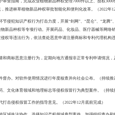
保护审查指南，完成农业植物新品种权受理7000件以上、授权300
，推进林草植物新品种权审批智能化和便利化改革。（2022年1
键环节侵犯知识产权行为打击力度，开展“剑网”、“昆仑”、“龙腾
物新品种权等专项行动。开展药品、化妆品、医疗器械等网络销
权侵权等违法行为，依法查处恶意申请注册商标和专利代理机构
利申请和商标恶意注册行为，定期向地方通报非正常专利申请情况
）
大案件督办。对软件使用情况进行年度核查并向社会公布。（持续推
、食药、文化体育领域和地理标志等侵权假冒行为典型案件。（持续
时代打击侵权假冒工作的指导意见。（2022年12月底前完成）
假冒跨区域执法协作，选择知识产权领域典型案件，加强组织查办