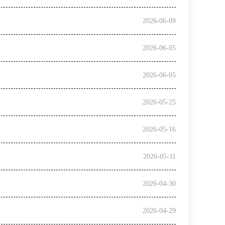
2026-06-09
2026-06-05
2026-06-05
2026-05-25
2026-05-16
2026-05-11
2026-04-30
2026-04-29