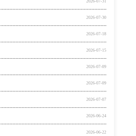
2026-07-31
2026-07-30
2026-07-18
2026-07-15
2026-07-09
2026-07-09
2026-07-07
2026-06-24
2026-06-22