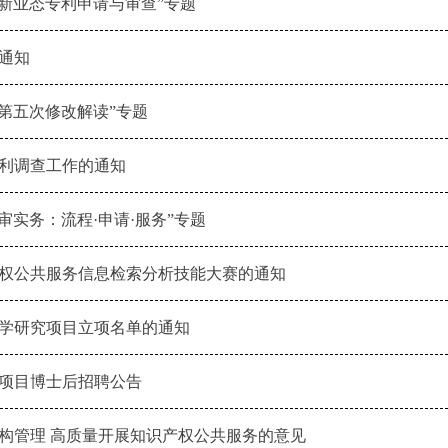
域新业态专利申请与审查”专题
的通知
法第五次修改解读”专题
专利调查工作的通知
审实务：流程·申请·服务”专题
产权公共服务信息检索分析技能大赛的通知
科学研究项目立项名单的通知
年项目博士后招聘公告
构管理 高质量开展知识产权公共服务的意见