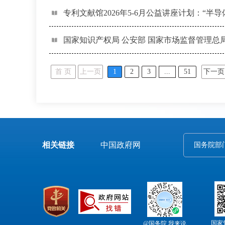
专利文献馆2026年5-6月公益讲座计划：“
国家知识产权局 公安部 国家市场监督管理总
首 页
上一页
1
2
3
...
51
下一页
相关链接
中国政府网
国务院部
国家
@国务院 我来说