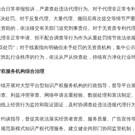
结合日常举报投诉，严肃查处违法代理行为。对于代理非正常专
坚决处罚。对于反复代理、大量代理、撤回后再次提交等情节严
政资助的，依法移交有关部门追究刑事责任。对于无资质专利代
代理非正常申请、拒不配合调查等行为作为从重处罚情节依法依
双处罚”；对于线索指向明确但未予处罚的无资质机构，集中公
重扰乱行业秩序的行为，依法从严从快查处，持续有力净化行业
产权服务机构综合治理
持续开展对大型平台型知识产权服务机构的行政指导，督导平台
筛查、利益冲突审查、网络申请去重校验、数据处理和算法制定
构线上经营行为监控和取证固证，及时协调查处违法违规代理行
台约谈指导，督促其依法落实经营者资质、服务质量、广告宣传
，规范新模式知识产权代理服务。建立健全跨部门协同监管机制