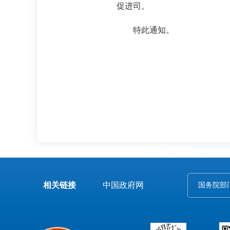
促进司。
特此通知。
国
20
相关链接
中国政府网
国务院部