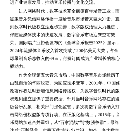
进产业健康发展，推动音乐传播与文化交流。
进入网络时代，数字技术完全颠覆百年录音工业，而
盗版音乐凭借网络传播一度给音乐市场带来巨大冲击。直
到数字时代版权立法逐步完善，数字版权治理大力推进，
伴随流媒体技术的快速发展，数字音乐市场迎来空前繁
荣。国际唱片业协会发布的《全球音乐报告2025》显示，
2024年流媒体音乐收入首次突破了200亿美元大关，占全
球录制音乐总收入的69％，付费订阅成为产业增长的核心
驱动力。
作为全球第五大音乐市场，中国数字音乐市场经历了
由乱而治的华丽蜕变。为回应技术变革，2001年，中国修
改著作权法时新增信息网络传播权，为数字音乐时代的版
权规则建立提供了重要依据。针对当时音乐网站存在的盗
版音乐乱象，相关部门强化监管，多次将数字音乐纳入打
击网络侵权盗版专项行动。在正版化基础上，2015年，音
乐网站加速合并重组，从“百家混战”到“数强争霸”，最终
达成“正版经营、付费下载”的行业共识。如今，各大数字