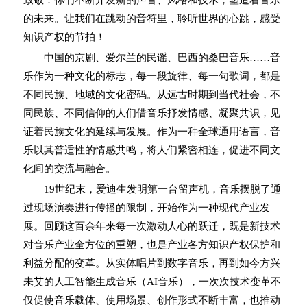
致敬：你们不断开发新的声音、风格和技术，塑造着音乐
的未来。让我们在跳动的音符里，聆听世界的心跳，感受
知识产权的节拍！
中国的京剧、爱尔兰的民谣、巴西的桑巴音乐……音
乐作为一种文化的标志，每一段旋律、每一句歌词，都是
不同民族、地域的文化密码。从远古时期到当代社会，不
同民族、不同信仰的人们借音乐抒发情感、凝聚共识，见
证着民族文化的延续与发展。作为一种全球通用语言，音
乐以其普适性的情感共鸣，将人们紧密相连，促进不同文
化间的交流与融合。
19世纪末，爱迪生发明第一台留声机，音乐摆脱了通
过现场演奏进行传播的限制，开始作为一种现代产业发
展。回顾这百余年来每一次激动人心的跃迁，既是新技术
对音乐产业全方位的重塑，也是产业各方知识产权保护和
利益分配的变革。从实体唱片到数字音乐，再到如今方兴
未艾的人工智能生成音乐（AI音乐），一次次技术变革不
仅促使音乐载体、使用场景、创作形式不断丰富，也推动