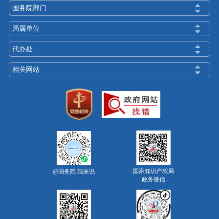
产权强国示范城市建设纲要（2021—2035
国务院部门
年）》，出台《关于强化知识产权支撑北京国际
科技创新中心建设的若干措施》《“两区”建设知
局属单位
识产权全环节改革行动方案》《进一步优化知识
代办处
产权领域营商环境试点城市工作方案》等一系列
政策措施，知识产权政策体系更加完备。
相关网站
[2025-12-26 10:04]
[孟波] 二是京津冀知识产权协同发展彰显乘数效
应。三地知识产权管理部门签订深入推进知识产
权发展战略合作协议、知识产权执法协作协议、
冬奥会知识产权保护合作协议等，实现优势互
补、资源共享。完善知识产权快速协同保护机
制，三地10家国家级知识产权保护中心和快速维
国家知识产权局
@国务院 我来说
政务微信
权中心合作更加紧密，6家海外知识产权纠纷应对
指导地方工作平台实现“同事同标”。“京津冀检察
机关建立‘三必’跨区域全链条打击知识产权犯罪机
制”入选知识产权强国建设典型案例，“京津冀知