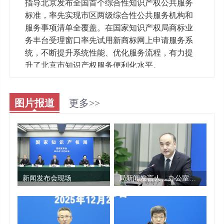
指导北京发布全国首个综合性知识产权公共服务
标准，率先实现市区两级综合性公共服务机构和
服务事项清单全覆盖。在国家知识产权局商标业
务丰台受理窗口率先试用新商标网上申请服务系
统，不断提升系统性能、优化服务流程，有力提
升了北京市知识产权服务便利化水平。
四是支持北京深度参与知识产权国际交流。
在北京举办第三届“一带一路”知识产权高级别会
图片报道
更多>>
议，支持北京举办中关村论坛年会全球知识产权
保护与创新论坛等重要知识产权国际交流活动，
协调世界知识产权组织总干事邓鸿森先生出席并
致辞，助力北京知识产权高水平对外开放。
五是支持北京建设高水平知识产权人才高
地。支持北京制定印发高水平知识产权人才高地
建设的实施意见，对工作作出全面部署。与清华
新闻发布会现场
局新闻发言人、办公室主任衡付广主持发布会
大学合作共建国际知识产权学院，开展知识产权
国际化高端人才和实务人才培养。在北京设置9个
知识产权远程教育分站，全年累计培训近2000人