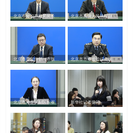
次。
北京市知识产权相关部门也协同发力，全链
北京市知识产权局局长孟波答记者问
北京市高级人民法院副院长任雪峰答记者问
条推进知识产权创造、运用、保护、管理、服务
和国际合作各项工作，服务首都“四个中心”建
设。下面请北京市知识产权局局长孟波先生为大
家作一个全面介绍。
[2025-12-26 10:02]
北京市委宣传部（市版权局）二级巡视员冷文波答记者问
北京市市场监管综合执法总队副总队长宋晔答记者问
[北京市知识产权局局长 孟波] 谢谢主持人，各
位媒体朋友，大家上午好！知识产权是首都创新
发展的重要基石、文化繁荣的重要保障、国际交
往的重要名片。“十四五”以来，首都知识产权系
统深入贯彻习近平总书记对北京重要讲话精神和
北京市海淀区副区长崔瑛答记者问
新华社记者提问
关于知识产权工作的重要指示论述，认真贯彻党
中央、国务院有关决策部署，在国家知识产权局
的有力指导和北京市委、市政府的坚强领导下，
深度聚焦国际科技创新中心建设和“两区”建设，