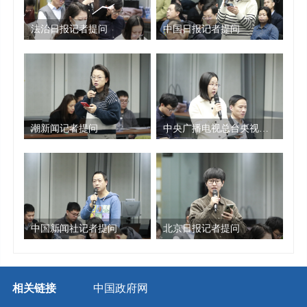
积极探索知识产权支撑首都高质量发展的有效路
径，《北京市“十四五”时期知识产权发展规划》
法治日报记者提问
中国日报记者提问
确定的主要指标均提前实现。截至今年6月底，每
万人口高价值发明专利拥有量达171.8件，稳居全
国首位；全市有效发明专利量69.5万件，较2020年
6月增长128.2%，年均增长17.9%；商标有效注册
量328.2万件，较2020年6月增长58.9%，年均增长
9.7%。全市执业专利代理师数量从2020年的9481
潮新闻记者提问
中央广播电视总台央视记者提问
人增长到1.4万人，占全国总量的36.2%，知识产
权人才集聚效应凸显。此外，第二十五届中国专
利奖获奖名单中，北京市共获奖117项，其中金奖
9项；世界知识产权组织发布的《2025年全球创新
指数报告》中，北京排名全球百强创新集群第
四，展现出强劲的创新实力和活力。
中国新闻社记者提问
北京日报记者提问
我们主要开展了六方面工作：
一是知识产权顶层设计引领高质量发展。优
化北京市知识产权办公会议工作机制，成立市知
相关链接
中国政府网
识产权战略咨询委员会。制定实施《北京市知识