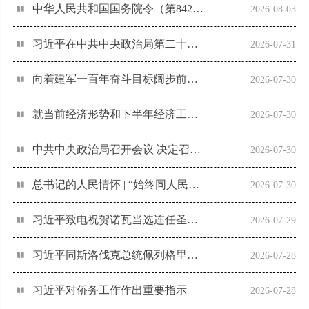
中华人民共和国国务院令（第842号）
2026-08-03
习近平在中共中央政治局第二十七次集体学习时强调 强化政治引领 深化创新发展 高质量推进国防和军队现代化
2026-07-31
向着建军一百年奋斗目标阔步前行——以习近平同志为核心的党中央引领人民军队书写强军兴军新篇章
2026-07-30
就当前经济形势和下半年经济工作 中共中央召开党外人士座谈会 习近平主持并发表重要讲话
2026-07-30
中共中央政治局召开会议 决定召开二十届五中全会分析研究当前经济形势和经济工作 中共中央总书记习近平主持会议
2026-07-30
总书记的人民情怀 | “始终同人民同呼吸、共命运、心连心”
2026-07-30
习近平致电祝贺诺瓦当选连任圣多美和普林西比总统
2026-07-29
习近平同斯洛伐克总统佩列格里尼会谈
2026-07-28
习近平对侨务工作作出重要指示
2026-07-28